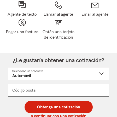
Agente de texto
Llamar al agente
Email al agente
Pagar una factura
Obtén una tarjeta
de identificación
¿Le gustaría obtener una cotización?
Seleccione un producto
Seleccione
un
nombre
de
producto
del
Código postal
Ingresa
Ingresa
_____
menú
un
un
desplegable
código
código
postal
postal
Obtenga una cotización
de
de
5
5
o continuar con una cotización