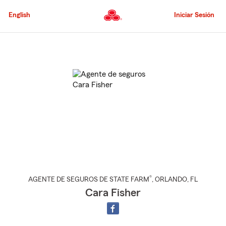
Pasar
al
English
Iniciar Sesión
contenido
principal
Comienzo
del
contenido
principal
®
AGENTE DE SEGUROS DE STATE FARM
,
ORLANDO
, FL
Cara Fisher